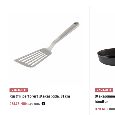
KAMPANJE
KAMPANJE
Rustfri perforert stekespade, 31 cm
Stekepanne
håndtak
261.75 NOK
Vanlig pris:
349 NOK
879 NOK
Vanlig pris:
109