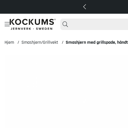
Hjem
Smashjern/Grillvekt
Smashjern med grillspade, håndt
Produktbilder Smashjern med grillspade, håndtaksbeskyttelse av Tär