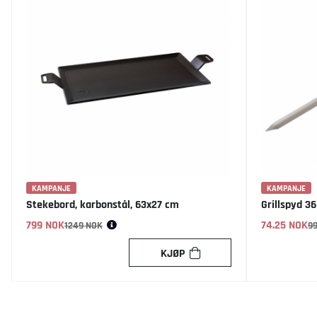
KAMPANJE
KAMPANJE
Stekebord, karbonstål, 63x27 cm
Grillspyd 3
799 NOK
Vanlig pris:
74.25 NOK
Vanlig pris:
1249 NOK
9
KJØP