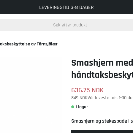
FRI FRAKT VED BESTILLING OVER 599 NOK
LEVERINGSTID 3-8 DAGER
aksbeskyttelse av Tärnsjölær
nsjölær
Smashjern med 
håndtaksbeskyt
636.75
NOK
849 NOK
Vår laveste pris 1-30 d
Smashjern og stekespade i st