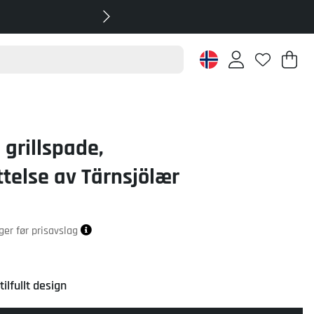
Ha
An
.
grillspade,
telse av Tärnsjölær
ager før prisavslag
ilfullt design