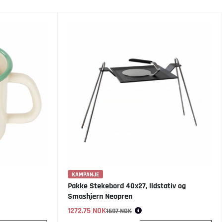
KAMPANJE
Pakke Stekebord 40x27, Ildstativ og
Smashjern Neopren
1272.75 NOK
Vanlig pris:
1697 NOK