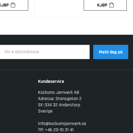
KJØP
KJØP
Meld deg på
Kundeservice
Kockums Jernverk AB
Adresse: Stansgatan 2
SE-334 32 Anderstorp
Sverige
info@kockumsjernverk.se
Tlf: +46 20-10 31 41