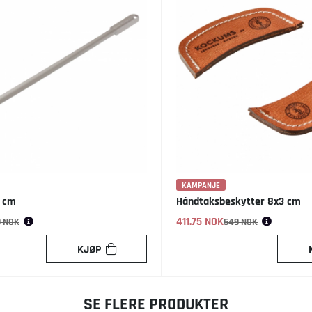
KAMPANJE
6 cm
Håndtaksbeskytter 8x3 cm
411.75 NOK
Vanlig pris:
9 NOK
549 NOK
KJØP
SE FLERE PRODUKTER