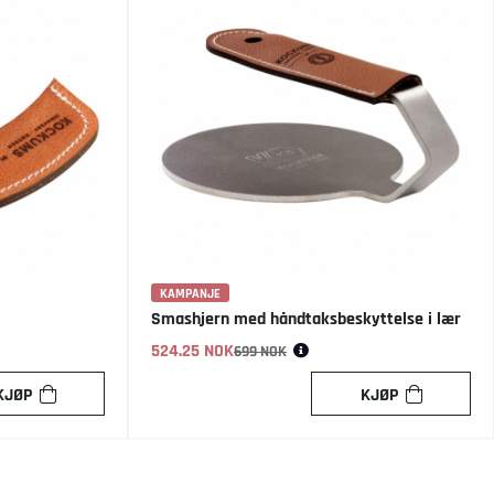
KAMPANJE
Smashjern med håndtaksbeskyttelse i lær
524.25 NOK
Vanlig pris:
699 NOK
KJØP
KJØP