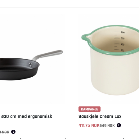
KAMPANJE
 ø30 cm med ergonomisk
Sauskjele Cream Lux
411.75 NOK
Vanlig pris:
549 NOK
9 NOK