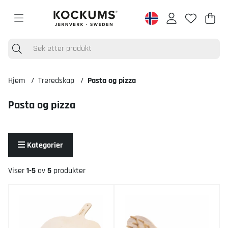
Han
Anta
.
Hjem
Treredskap
Pasta og pizza
Pasta og pizza
Kategorier
Viser
1-5
av
5
produkter
Produkter