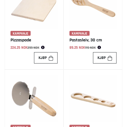
KAMPANJE
KAMPANJE
Pizzaspade
Pastasleiv, 30 cm
224.25 NOK
Vanlig pris:
89.25 NOK
Vanlig pris:
299 NOK
119 NOK
KJØP
KJØP