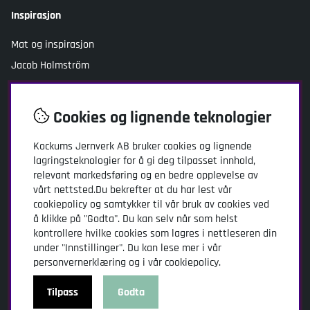
Inspirasjon
Mat og inspirasjon
Jacob Holmström
Sosialt
Cookies og lignende teknologier
Facebook
Instagram
Kockums Jernverk AB bruker cookies og lignende
lagringsteknologier for å gi deg tilpasset innhold,
Youtube
relevant markedsføring og en bedre opplevelse av
TikTok
vårt nettsted.Du bekrefter at du har lest vår
cookiepolicy og samtykker til vår bruk av cookies ved
å klikke på "Godta". Du kan selv når som helst
Kundeservice
kontrollere hvilke cookies som lagres i nettleseren din
Kockums Jernverk AB
under "Innstillinger". Du kan lese mer i vår
Adresse: Stansgatan 2
personvernerklæring og i vår cookiepolicy.
SE-334 32 Anderstorp
Sverige
Tilpass
Godta