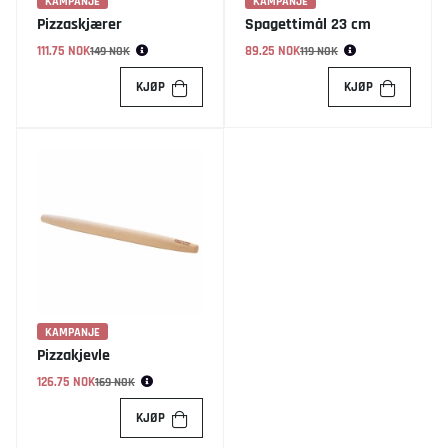
KAMPANJE
KAMPANJE
Pizzaskjærer
Spagettimål 23 cm
111.75 NOK
Vanlig pris:
89.25 NOK
Vanlig pris:
149 NOK
119 NOK
KJØP
KJØP
KAMPANJE
Pizzakjevle
126.75 NOK
Vanlig pris:
169 NOK
KJØP