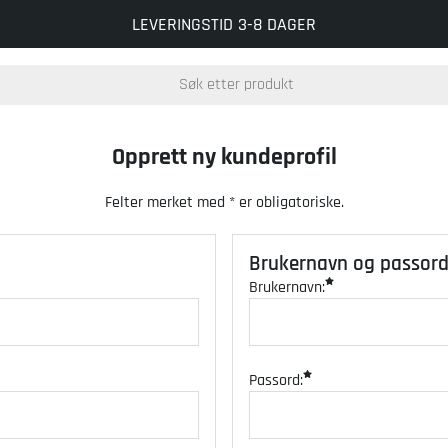
LEVERINGSTID 3-8 DAGER
Opprett ny kundeprofil
Felter merket med * er obligatoriske.
Brukernavn og passor
Brukernavn:
Passord: