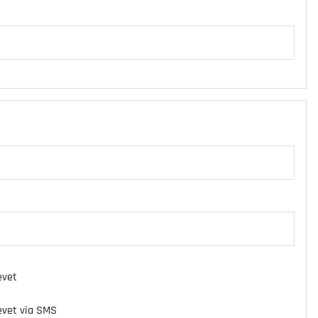
evet
 via SMS
revet via SMS