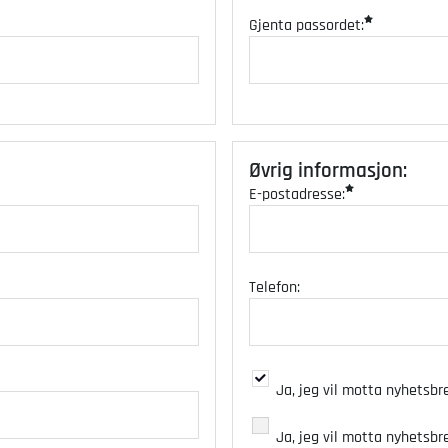
Gjenta passordet:
Øvrig informasjon
:
E-postadresse:
Telefon:
Ja, jeg vil motta nyhetsbrevet
Ja, jeg vil motta nyhetsbr
Ja, jeg vil motta nyhetsbrevet
Ja, jeg vil motta nyhetsb