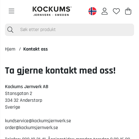
Han
Anta
.
Hjem
Kontakt oss
Ta gjerne kontakt med oss!
Kockums Jernverk AB
Stansgatan 2
334 32 Anderstorp
Sverige
kundservice@kockumsjernverk.se
order@kockumsjernverk.se