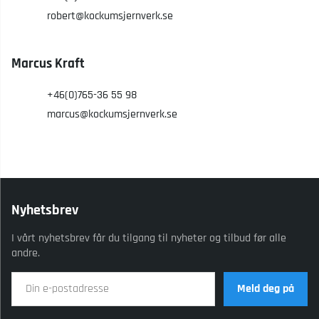
robert@kockumsjernverk.se
Marcus Kraft
+46(0)765-36 55 98
marcus@kockumsjernverk.se
Nyhetsbrev
I vårt nyhetsbrev får du tilgang til nyheter og tilbud før alle
andre.
Meld deg på