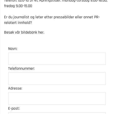
Telefon: 020-10 31 41, Åpningstider: mandag-torsdag 9.00-16.00,
fredag 9.00-15.00
Er du journalist og leter etter pressebilder eller annet PR-
relatert innhold?
Besøk vår bildebank
her
.
Navn:
Telefonnummer:
Adresse:
E-post: