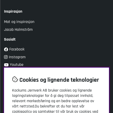
Inspirasjon
Mat og inspirasjon
Jacob Holmström
Sosialt
Facebook
Instagram
Youtube
TikTok
Cookies og lignende teknologier
Kundeservice
Kockums Jernverk AB bruker cookies og lignende
Kockums Jernverk AB
lagringsteknologier for å gi deg tilpasset innhold,
Adresse: Stansgatan 2
relevant markedsføring og en bedre opplevelse av
SE-334 32 Anderstorp
vårt nettsted.Du bekrefter at du har lest vår
Sverige
cookiepolicy og samtykker til vår bruk av cookies ved