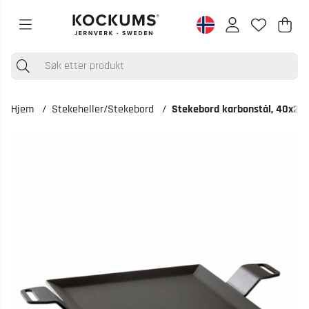
Han
Anta
.
Hjem
Stekeheller/Stekebord
Stekebord karbonstål, 40x27 
Produktbilder Stekebord karbonstål, 40x27 cm, stekeflate 22x22 cm