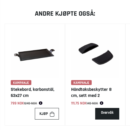
ANDRE KJØPTE OGSÅ:
KAMPANJE
KAMPANJE
Stekebord, karbonstål,
Håndtaksbeskytter 8
63x27 cm
cm, sett med 2
799 NOK
Vanlig pris:
111.75 NOK
Vanlig pris:
1249 NOK
149 NOK
Overvåk
KJØP