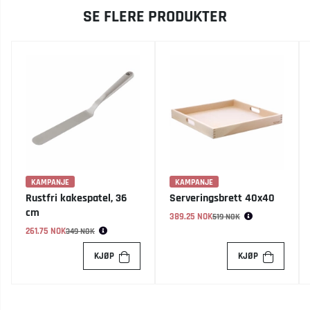
SE FLERE PRODUKTER
KAMPANJE
KAMPANJE
Rustfri kakespatel, 36
Serveringsbrett 40x40
cm
389.25 NOK
Vanlig pris:
519 NOK
261.75 NOK
Vanlig pris:
349 NOK
KJØP
KJØP