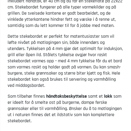
inkludert håndtak, er 40 cm og du får en stekeflate på 22x22
cm. Stekebordet fungerer på alle typer varmekilder og på
grillen. De sveisede kantene er godt bearbeidet, og de
vinklede ytterkantene hindrer fett og væske i å renne ut,
samtidig som du lett kommer til for å jobbe med maten.
Dette stekebordet er perfekt for matentusiaster som vil
løfte nivået på matlagingen sin, både innendørs og
utendørs. Tykkelsen på 4 mm gjør det optimalt for induksjon,
grill eller åpen ild. Stålets tykkelse avgjør hvor raskt
stekebordet varmes opp – med 4 mm tykkelse får du et bord
som varmes raskt og holder godt på varmen. Du kan smash-
burgere, steke grønnsaker og større biter kjøtt og fisk. Hele
stekebordet kan også brukes til servering og varmhålling
ved middagsbordet.
Som tilbehør finnes
håndtaksbeskyttelse
samt et
lokk
som
er ideelt for å smelte ost på burgerne, dampe ferske
grønnsaker eller til varmhålling. Ønsker du å ta matlagingen
ut i naturen finnes det et
ildstativ
som kan komplettere
stekebordet.