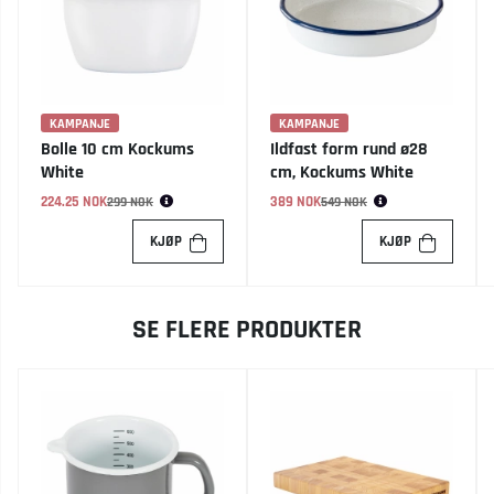
KAMPANJE
KAMPANJE
Bolle 10 cm Kockums
Ildfast form rund ø28
White
cm, Kockums White
224.25 NOK
Vanlig pris:
389 NOK
Vanlig pris:
299 NOK
549 NOK
KJØP
KJØP
SE FLERE PRODUKTER