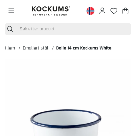
Han
Anta
.
Hjem
Emaljert stål
Bolle 14 cm Kockums White
Produktbilder Bolle 14 cm Kockums White