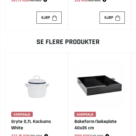
561.75 NOK
Vanlig pris:
329 NOK
Vanlig pris:
749 NOK
499 NOK
KJØP
KJØP
SE FLERE PRODUKTER
KAMPANJE
KAMPANJE
Gryte 0,7L Kockums
Bakeform/bakeplate
White
40x35 cm