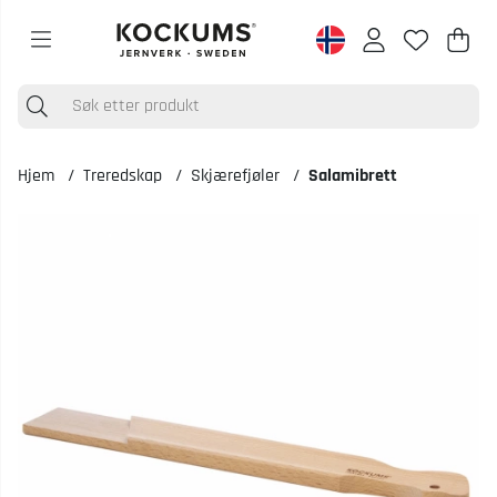
Han
Anta
.
Hjem
Treredskap
Skjærefjøler
Salamibrett
Produktbilder Salamibrett