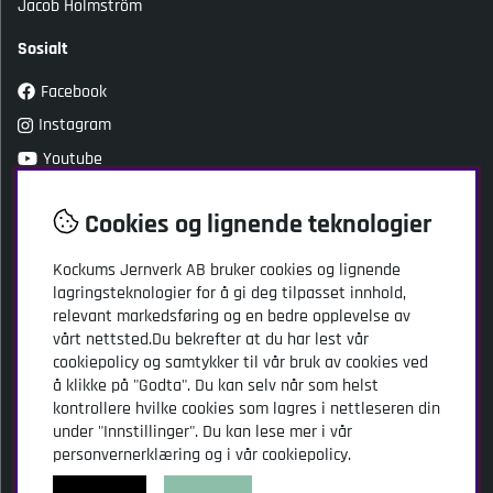
Jacob Holmström
Sosialt
Facebook
Instagram
Youtube
TikTok
Cookies og lignende teknologier
Kundeservice
Kockums Jernverk AB bruker cookies og lignende
lagringsteknologier for å gi deg tilpasset innhold,
Kockums Jernverk AB
relevant markedsføring og en bedre opplevelse av
Adresse: Stansgatan 2
vårt nettsted.Du bekrefter at du har lest vår
SE-334 32 Anderstorp
cookiepolicy og samtykker til vår bruk av cookies ved
Sverige
å klikke på "Godta". Du kan selv når som helst
kontrollere hvilke cookies som lagres i nettleseren din
info@kockumsjernverk.se
under "Innstillinger". Du kan lese mer i vår
Tlf: +46 20-10 31 41
personvernerklæring og i vår cookiepolicy.