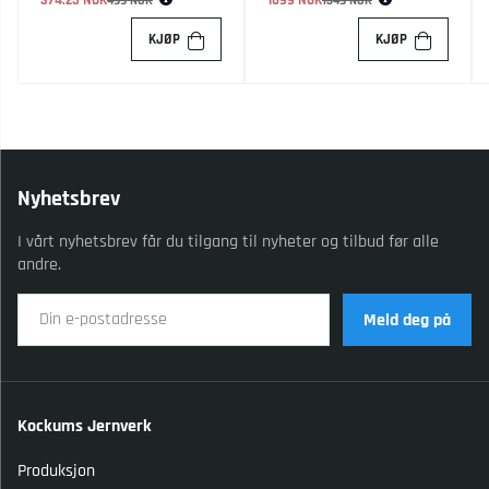
374.25 NOK
Vanlig pris:
1099 NOK
Vanlig pris:
499 NOK
1349 NOK
KJØP
KJØP
Nyhetsbrev
I vårt nyhetsbrev får du tilgang til nyheter og tilbud før alle
andre.
Meld deg på
Kockums Jernverk
Produksjon