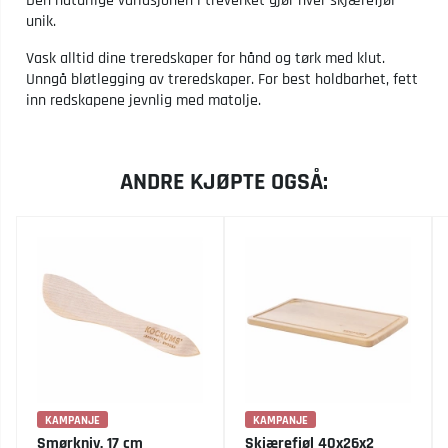
Den naturlige variasjonen i treverket gjør hver skjærefjøl
unik.
Vask alltid dine treredskaper for hånd og tørk med klut.
Unngå bløtlegging av treredskaper. For best holdbarhet, fett
inn redskapene jevnlig med matolje.
ANDRE KJØPTE OGSÅ:
KAMPANJE
KAMPANJE
Smørkniv, 17 cm
Skjærefjøl 40x26x2