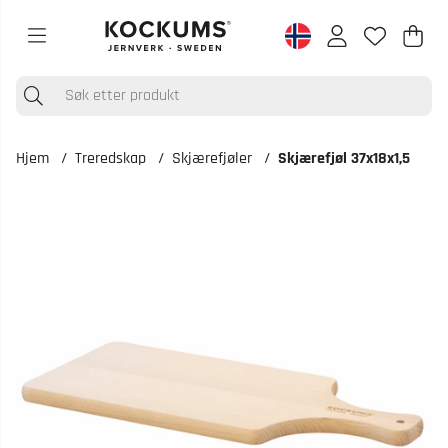
Han
Anta
.
Hjem
Treredskap
Skjærefjøler
Skjærefjøl 37x18x1,5
Produktbilder Skjærefjøl 37x18x1,5