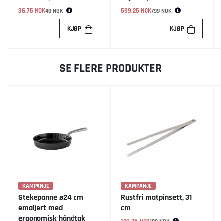
36.75 NOK
Vanlig pris:
599.25 NOK
Vanlig pris:
49 NOK
799 NOK
KJØP
KJØP
SE FLERE PRODUKTER
KAMPANJE
KAMPANJE
Stekepanne ø24 cm
Rustfri matpinsett, 31
emaljert med
cm
ergonomisk håndtak