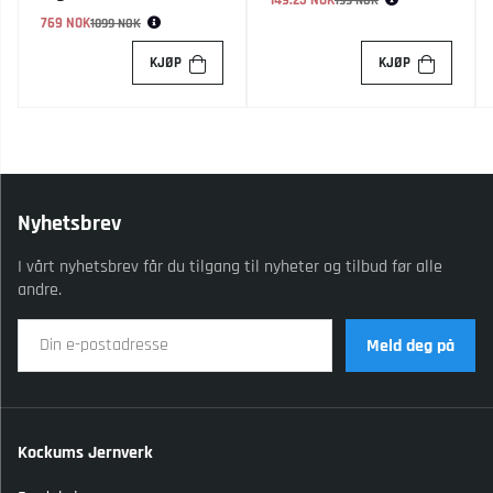
149.25 NOK
Vanlig pris:
199 NOK
769 NOK
Vanlig pris:
1099 NOK
KJØP
KJØP
Nyhetsbrev
I vårt nyhetsbrev får du tilgang til nyheter og tilbud før alle
andre.
Meld deg på
Kockums Jernverk