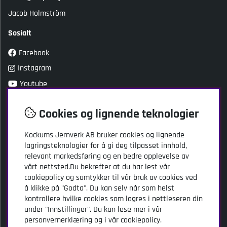
Jacob Holmström
Sosialt
Facebook
Instagram
Youtube
TikTok
Cookies og lignende teknologier
Kundeservice
Kockums Jernverk AB bruker cookies og lignende
lagringsteknologier for å gi deg tilpasset innhold,
Kockums Jernverk AB
relevant markedsføring og en bedre opplevelse av
Adresse: Stansgatan 2
vårt nettsted.Du bekrefter at du har lest vår
SE-334 32 Anderstorp
cookiepolicy og samtykker til vår bruk av cookies ved
Sverige
å klikke på "Godta". Du kan selv når som helst
kontrollere hvilke cookies som lagres i nettleseren din
info@kockumsjernverk.se
under "Innstillinger". Du kan lese mer i vår
Tlf: +46 20-10 31 41
personvernerklæring og i vår cookiepolicy.