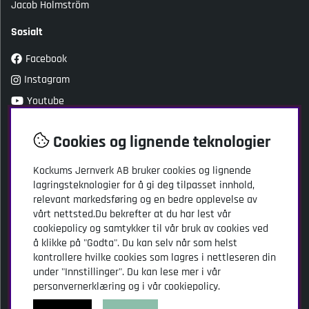
Jacob Holmström
Sosialt
Facebook
Instagram
Youtube
TikTok
Cookies og lignende teknologier
Kundeservice
Kockums Jernverk AB bruker cookies og lignende
lagringsteknologier for å gi deg tilpasset innhold,
Kockums Jernverk AB
relevant markedsføring og en bedre opplevelse av
Adresse: Stansgatan 2
vårt nettsted.Du bekrefter at du har lest vår
SE-334 32 Anderstorp
cookiepolicy og samtykker til vår bruk av cookies ved
Sverige
å klikke på "Godta". Du kan selv når som helst
kontrollere hvilke cookies som lagres i nettleseren din
info@kockumsjernverk.se
under "Innstillinger". Du kan lese mer i vår
Tlf: +46 20-10 31 41
personvernerklæring og i vår cookiepolicy.