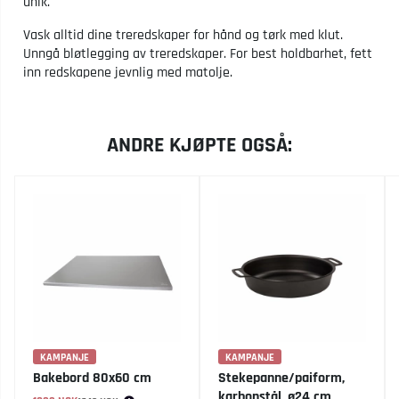
unik.
Vask alltid dine treredskaper for hånd og tørk med klut.
Unngå bløtlegging av treredskaper. For best holdbarhet, fett
inn redskapene jevnlig med matolje.
ANDRE KJØPTE OGSÅ:
KAMPANJE
KAMPANJE
Bakebord 80x60 cm
Stekepanne/paiform,
karbonstål, ø24 cm