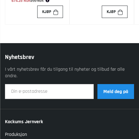
674.25 NOK
Vanlig pris:
899 NOK
KJØP
KJØP
Nyhetsbrev
I vårt nyhetsbrev får du tilgang til nyheter og tilbud før alle
andre.
Meld deg på
Kockums Jernverk
Produksjon