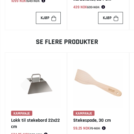
1099 NOK
Vanlig pris:
1649 NOK
439 NOK
Vanlig pris:
699 NOK
KJØP
KJØP
SE FLERE PRODUKTER
KAMPANJE
KAMPANJE
Lokk til stekebord 22x22
Stekespade, 30 cm
cm
59.25 NOK
Vanlig pris:
79 NOK