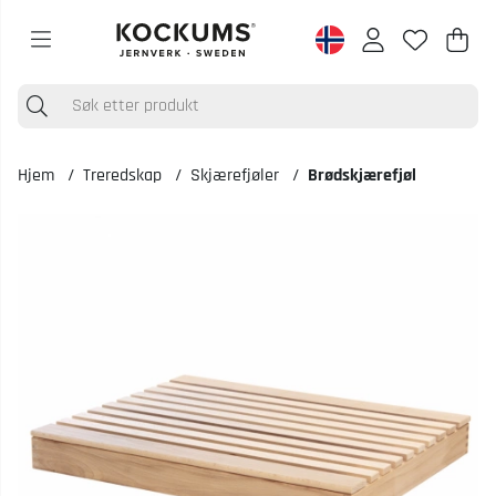
Han
Anta
.
Hjem
Treredskap
Skjærefjøler
Brødskjærefjøl
Produktbilder Brødskjærefjøl