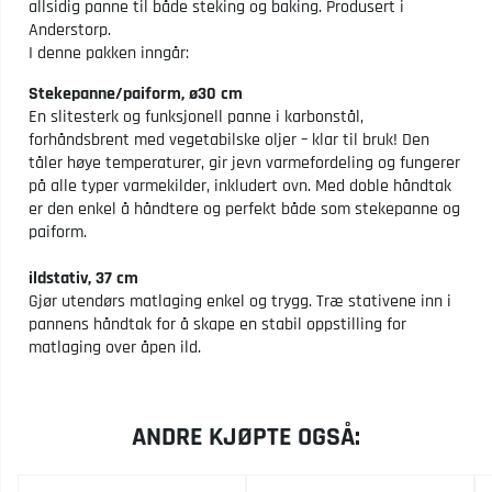
allsidig panne til både steking og baking. Produsert i
Anderstorp.
I denne pakken inngår:
Stekepanne/paiform, ø30 cm
En slitesterk og funksjonell panne i karbonstål,
forhåndsbrent med vegetabilske oljer – klar til bruk! Den
tåler høye temperaturer, gir jevn varmefordeling og fungerer
på alle typer varmekilder, inkludert ovn. Med doble håndtak
er den enkel å håndtere og perfekt både som stekepanne og
paiform.
ildstativ, 37 cm
Gjør utendørs matlaging enkel og trygg. Træ stativene inn i
pannens håndtak for å skape en stabil oppstilling for
matlaging over åpen ild.
ANDRE KJØPTE OGSÅ: