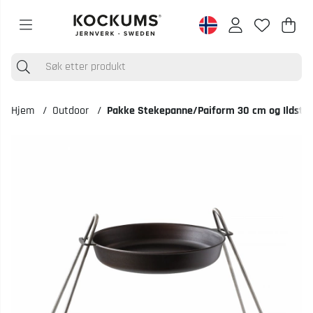
Han
Anta
.
Hjem
Outdoor
Pakke Stekepanne/Paiform 30 cm og Ildstat
Produktbilder Pakke Stekepanne/Paiform 30 cm og Ildstativ