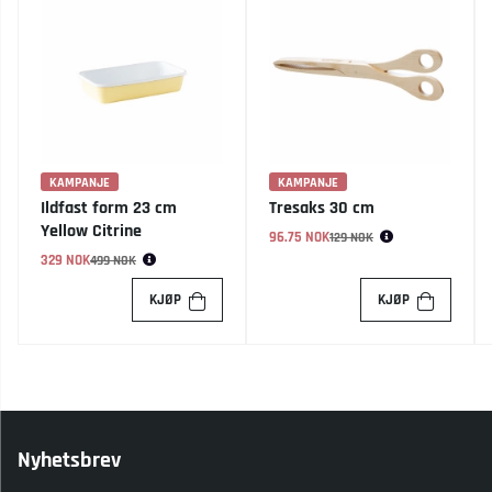
KAMPANJE
KAMPANJE
Ildfast form 23 cm
Tresaks 30 cm
Yellow Citrine
96.75 NOK
Vanlig pris:
129 NOK
329 NOK
Vanlig pris:
499 NOK
KJØP
KJØP
Nyhetsbrev