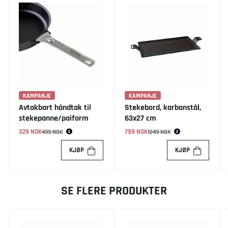
KAMPANJE
KAMPANJE
Avtakbart håndtak til
Stekebord, karbonstål,
stekepanne/paiform
63x27 cm
329 NOK
Vanlig pris:
799 NOK
Vanlig pris:
499 NOK
1249 NOK
KJØP
KJØP
SE FLERE PRODUKTER