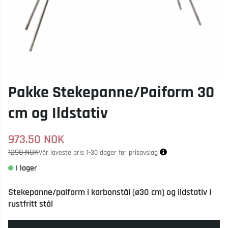
Pakke Stekepanne/Paiform 30
cm og Ildstativ
973.50
NOK
1298 NOK
Vår laveste pris 1-30 dager før prisavslag
Stekepanne/paiform i karbonstål (ø30 cm) og ildstativ i
rustfritt stål