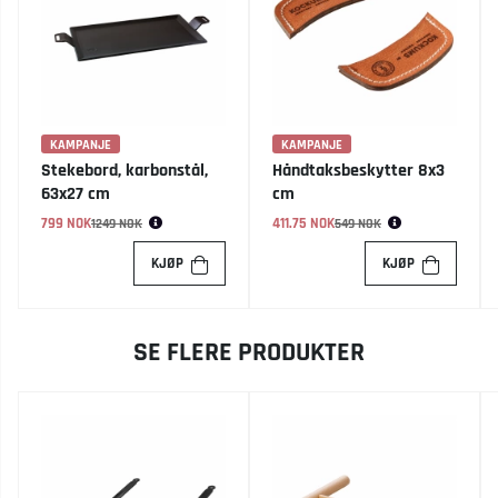
KAMPANJE
KAMPANJE
Stekebord, karbonstål,
Håndtaksbeskytter 8x3
63x27 cm
cm
799 NOK
Vanlig pris:
411.75 NOK
Vanlig pris:
1249 NOK
549 NOK
KJØP
KJØP
SE FLERE PRODUKTER