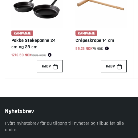
KAMPANJE
KAMPANJE
Pakke Stekepanne 24
Crêpeskrape 14 cm
cm og 28 cm
59.25 NOK
Vanlig pris:
79 NOK
1273.50 NOK
Vanlig pris:
1698 NOK
KJØP
KJØP
Nyhetsbrev
I vårt nyhetsbrev får du tilgang til nyheter og tilbud før alle
andre.