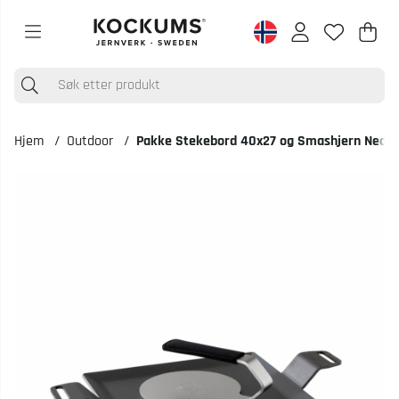
Han
Anta
.
Hjem
Outdoor
Pakke Stekebord 40x27 og Smashjern Neop
Produktbilder Pakke Stekebord 40x27 og Smashjern Neopren