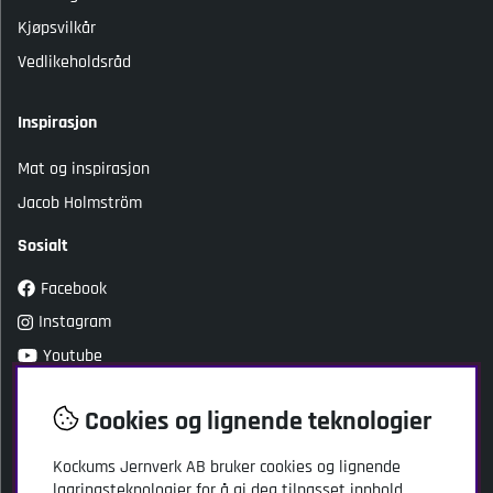
Kjøpsvilkår
Vedlikeholdsråd
Inspirasjon
Mat og inspirasjon
Jacob Holmström
Sosialt
Facebook
Instagram
Youtube
TikTok
Cookies og lignende teknologier
Kundeservice
Kockums Jernverk AB bruker cookies og lignende
lagringsteknologier for å gi deg tilpasset innhold,
Kockums Jernverk AB