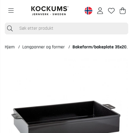
Han
Anta
.
Hjem
Langpanner og former
Bakeform/bakeplate 35x20,7 
Produktbilder Bakeform/bakeplate 35x20,7 cm