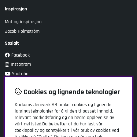
Inspirasjon
Mat og inspirasjon
Jacob Holmström
Sosialt
Facebook
Instagram
Youtube
TikTok
Cookies og lignende teknologier
Kundeservice
Kockums Jernverk AB bruker cookies og lignende
lagringsteknologier for å gi deg tilpasset innhold,
Kockums Jernverk AB
relevant markedsføring og en bedre opplevelse av
Adresse: Stansgatan 2
vårt nettsted.Du bekrefter at du har lest vår
SE-334 32 Anderstorp
cookiepolicy og samtykker til vår bruk av cookies ved
Sverige
å klikke på "Godta". Du kan selv når som helst