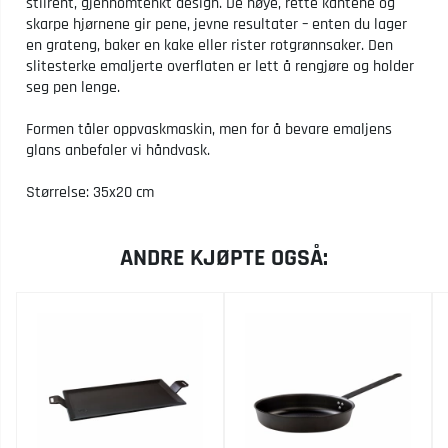
stilrent, gjennomtenkt design. De høye, rette kantene og
skarpe hjørnene gir pene, jevne resultater – enten du lager
en grateng, baker en kake eller rister rotgrønnsaker. Den
slitesterke emaljerte overflaten er lett å rengjøre og holder
seg pen lenge.
Formen tåler oppvaskmaskin, men for å bevare emaljens
glans anbefaler vi håndvask.
Størrelse: 35x20 cm
ANDRE KJØPTE OGSÅ: