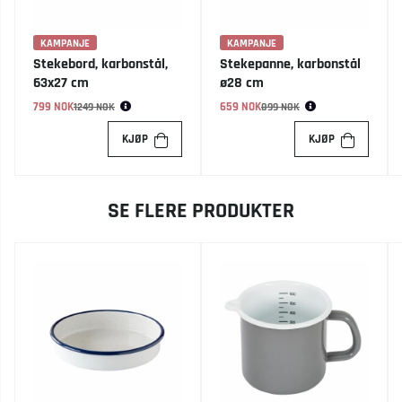
KAMPANJE
KAMPANJE
Stekebord, karbonstål,
Stekepanne, karbonstål
63x27 cm
ø28 cm
799 NOK
Vanlig pris:
659 NOK
Vanlig pris:
1249 NOK
899 NOK
KJØP
KJØP
SE FLERE PRODUKTER