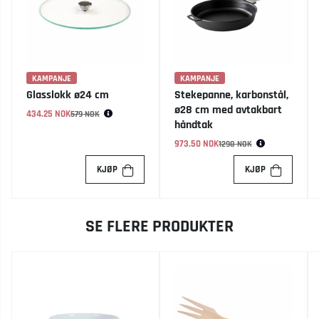
KAMPANJE
KAMPANJE
Glasslokk ø24 cm
Stekepanne, karbonstål,
ø28 cm med avtakbart
434.25 NOK
Vanlig pris:
579 NOK
håndtak
973.50 NOK
Vanlig pris:
1298 NOK
KJØP
KJØP
SE FLERE PRODUKTER