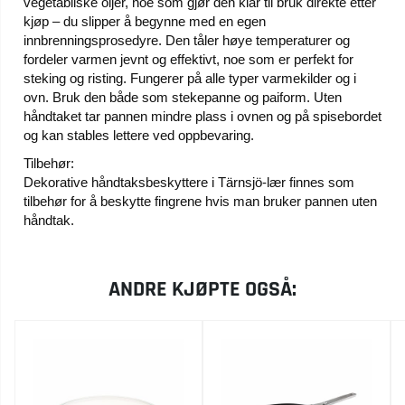
vegetabilske oljer, noe som gjør den klar til bruk direkte etter
kjøp – du slipper å begynne med en egen
innbrenningsprosedyre. Den tåler høye temperaturer og
fordeler varmen jevnt og effektivt, noe som er perfekt for
steking og risting. Fungerer på alle typer varmekilder og i
ovn. Bruk den både som stekepanne og paiform. Uten
håndtaket tar pannen mindre plass i ovnen og på spisebordet
og kan stables lettere ved oppbevaring.
Tilbehør:
Dekorative
håndtaksbeskyttere i Tärnsjö-lær
finnes som
tilbehør for å beskytte fingrene hvis man bruker pannen uten
håndtak.
ANDRE KJØPTE OGSÅ: