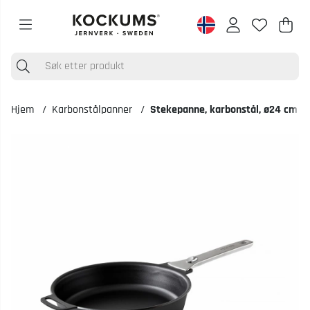
Han
Anta
.
Hjem
Karbonstålpanner
Stekepanne, karbonstål, ø24 cm m
Produktbilder Stekepanne, karbonstål, ø24 cm med avtakbart håndta