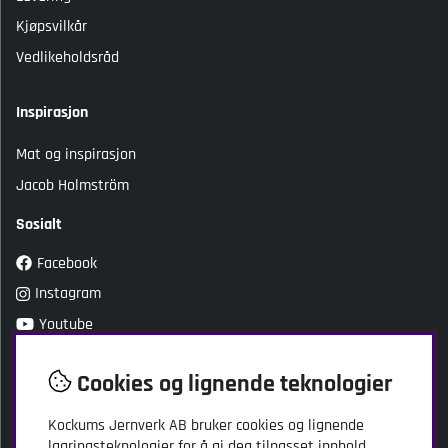
Kjøpsvilkår
Vedlikeholdsråd
Inspirasjon
Mat og inspirasjon
Jacob Holmström
Sosialt
Facebook
Instagram
Youtube
TikTok
Cookies og lignende teknologier
Kundeservice
Kockums Jernverk AB bruker cookies og lignende
lagringsteknologier for å gi deg tilpasset innhold,
Kockums Jernverk AB