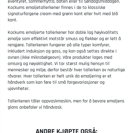
eventyret, sommerhytta, båten eller til søndagsmiddagen.
Kockums emaljetallerkener finnes i de to klassiske
signaturfargene cream med grønn kant eller hvit med blå
kant.
Kockums emaljerte tallerkener har doble lag høykvalitets
emalje som effektivt motstår smuss og flekker og er lett å
rengjøre. Tallerkenen fungerer på alle typer komfyrer,
inkludert induksjon og gass, og kan også settes direkte i
ovnen (ikke mikrobølgeovn). Våre produkter lages med
omsorg og nøyaktighet. Vi tar størst mulig hensyn til
mennesker og miljø, derfor består hver tallerken av naturlige
råvarer. Hver tallerken er helt unik da emaljering er et
håndverk som kan føre til små fargevariasjoner og
ujevnheter.
Tallerkenen tåler oppvaskmaskin, men for å bevare emaljens
glans anbefaler vi håndvask.
ANDRE KJØPTE OGSÅ: