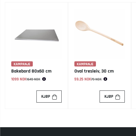
KAMPANJE
KAMPANJE
Bakebord 80x60 cm
Oval tresleiv, 30 cm
1099 NOK
Vanlig pris:
59.25 NOK
Vanlig pris:
1649 NOK
79 NOK
KJØP
KJØP