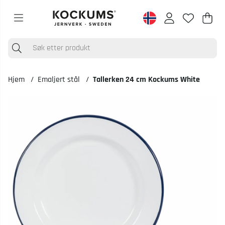
Han
Anta
.
Hjem
Emaljert stål
Tallerken 24 cm Kockums White
Produktbilder Tallerken 24 cm Kockums White