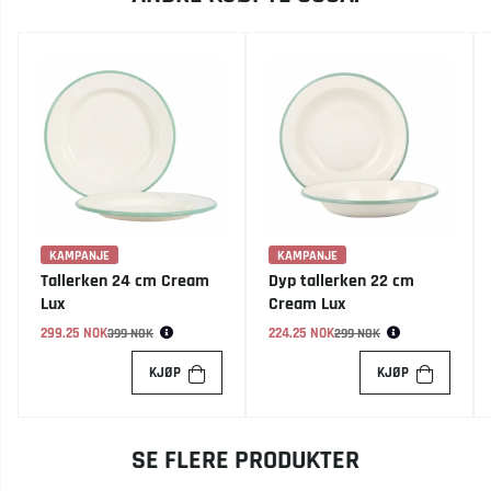
KAMPANJE
KAMPANJE
Tallerken 24 cm Cream
Dyp tallerken 22 cm
Lux
Cream Lux
299.25 NOK
Vanlig pris:
224.25 NOK
Vanlig pris:
399 NOK
299 NOK
KJØP
KJØP
SE FLERE PRODUKTER