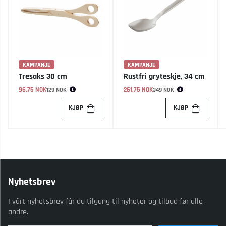
KAMPANJE
KAMPANJE
Tresaks 30 cm
Rustfri gryteskje, 34 cm
96.75 NOK
Vanlig pris:
261.75 NOK
Vanlig pris:
129 NOK
349 NOK
KJØP
KJØP
Nyhetsbrev
I vårt nyhetsbrev får du tilgang til nyheter og tilbud før alle
andre.