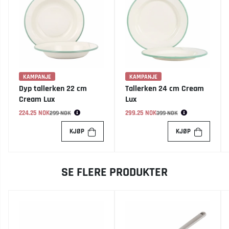
KAMPANJE
KAMPANJE
Dyp tallerken 22 cm
Tallerken 24 cm Cream
Cream Lux
Lux
224.25 NOK
Vanlig pris:
299.25 NOK
Vanlig pris:
299 NOK
399 NOK
KJØP
KJØP
SE FLERE PRODUKTER