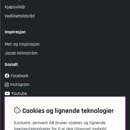
Kjøpsvilkår
Vedlikeholdsråd
Inspirasjon
Mat og inspirasjon
Jacob Holmström
Sosialt
Facebook
Instagram
Youtube
TikTok
Cookies og lignende teknologier
Kundeservice
Kockums Jernverk AB bruker cookies og lignende
lagringsteknologier for å gi deg tilpasset innhold,
Kockums Jernverk AB