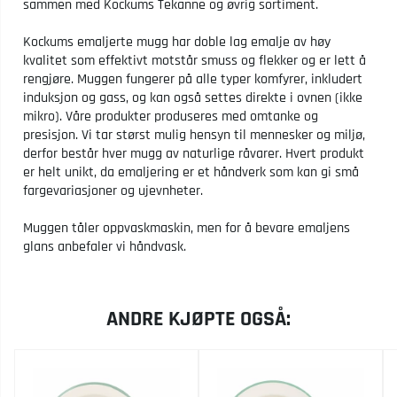
sammen med Kockums Tekanne og øvrig sortiment.
Kockums emaljerte mugg har doble lag emalje av høy
kvalitet som effektivt motstår smuss og flekker og er lett å
rengjøre. Muggen fungerer på alle typer komfyrer, inkludert
induksjon og gass, og kan også settes direkte i ovnen (ikke
mikro). Våre produkter produseres med omtanke og
presisjon. Vi tar størst mulig hensyn til mennesker og miljø,
derfor består hver mugg av naturlige råvarer. Hvert produkt
er helt unikt, da emaljering er et håndverk som kan gi små
fargevariasjoner og ujevnheter.
Muggen tåler oppvaskmaskin, men for å bevare emaljens
glans anbefaler vi håndvask.
ANDRE KJØPTE OGSÅ: