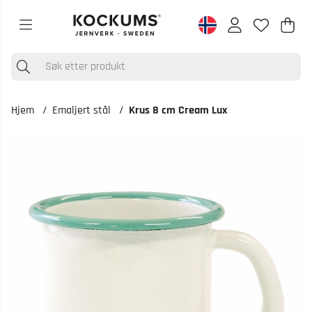
Han
Anta
.
Hjem
Emaljert stål
Krus 8 cm Cream Lux
Produktbilder Krus 8 cm Cream Lux