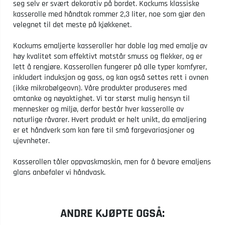
seg selv er svært dekorativ på bordet. Kockums klassiske
kasserolle med håndtak rommer 2,3 liter, noe som gjør den
velegnet til det meste på kjøkkenet.
Kockums emaljerte kasseroller har doble lag med emalje av
høy kvalitet som effektivt motstår smuss og flekker, og er
lett å rengjøre. Kasserollen fungerer på alle typer komfyrer,
inkludert induksjon og gass, og kan også settes rett i ovnen
(ikke mikrobølgeovn). Våre produkter produseres med
omtanke og nøyaktighet. Vi tar størst mulig hensyn til
mennesker og miljø, derfor består hver kasserolle av
naturlige råvarer. Hvert produkt er helt unikt, da emaljering
er et håndverk som kan føre til små fargevariasjoner og
ujevnheter.
Kasserollen tåler oppvaskmaskin, men for å bevare emaljens
glans anbefaler vi håndvask.
ANDRE KJØPTE OGSÅ: