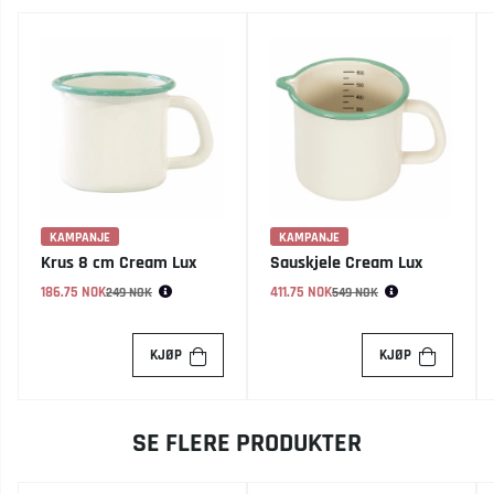
KAMPANJE
KAMPANJE
Krus 8 cm Cream Lux
Sauskjele Cream Lux
186.75 NOK
Vanlig pris:
411.75 NOK
Vanlig pris:
249 NOK
549 NOK
KJØP
KJØP
SE FLERE PRODUKTER