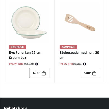
KAMPANJE
KAMPANJE
Dyp tallerken 22 cm
Stekespade med hull, 30
Cream Lux
cm
224.25 NOK
Vanlig pris:
59.25 NOK
Vanlig pris:
299 NOK
79 NOK
KJØP
KJØP
Nyhetsbrev