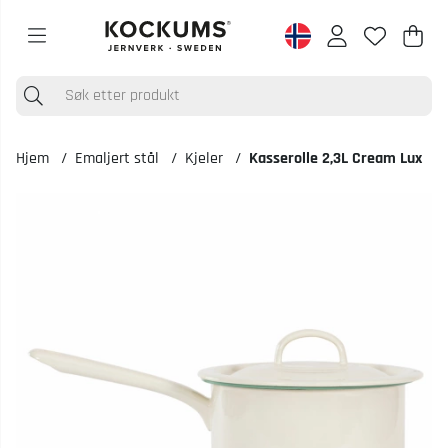
Han
Anta
.
Hjem
Emaljert stål
Kjeler
Kasserolle 2,3L Cream Lux
Produktbilder Kasserolle 2,3L Cream Lux