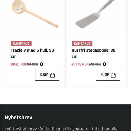
KAMPANJE
KAMPANJE
Tresleiv med 5 hull, 30
Rustfri stegespade, 30
cm
cm
89.25 NOK
Vanlig pris:
261.75 NOK
Vanlig pris:
119 NOK
349 NOK
KJØP
KJØP
Nyhetsbrev
I vårt nyhetsbrev får du tilgang til nyheter og tilbud før alle