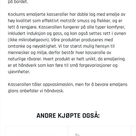
på bordet.
Kockums emaljerte kasseroller har doble lag med emalje av
høy kvalitet som effektivt motstår smuss og flekker, og er
lett å rengjøre. Kasserollen fungerer på alle typer komfyrer,
inkludert induksjon og gass, og kan også settes rett i ovnen
(ikke mikrobølgeovn). Våre produkter produseres med
omtanke og nøyaktighet. Vi tar størst mulig hensyn til
mennesker og miljø, derfor består hver kasserolle av
naturlige råvarer. Hvert produkt er helt unikt, da emaljering
er et håndverk som kan føre til små fargevariasjoner og
ujevnheter.
Kasserollen tåler oppvaskmaskin, men for å bevare emaljens
glans anbefaler vi håndvask.
ANDRE KJØPTE OGSÅ: