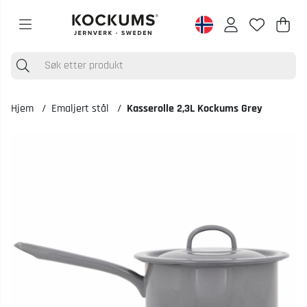
Han
Anta
.
Hjem
Emaljert stål
Kasserolle 2,3L Kockums Grey
Produktbilder Kasserolle 2,3L Kockums Grey