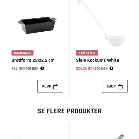
KAMPANJE
KAMPANJE
Brødform 23x12,5 cm
Sleiv Kockums White
769 NOK
Vanlig pris:
224.25 NOK
Vanlig pris:
999 NOK
299 NOK
KJØP
KJØP
SE FLERE PRODUKTER