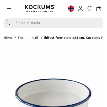
Han
Anta
.
Hjem
Emaljert stål
Ildfast form rund ø24 cm, Kockums Whi
Produktbilder Ildfast form rund ø24 cm, Kockums White