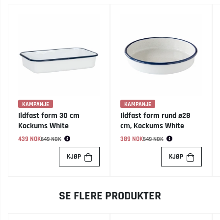
KAMPANJE
KAMPANJE
Ildfast form 30 cm
Ildfast form rund ø28
Kockums White
cm, Kockums White
439 NOK
Vanlig pris:
389 NOK
Vanlig pris:
649 NOK
549 NOK
KJØP
KJØP
SE FLERE PRODUKTER