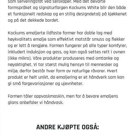
som serveringsfat ved selskaper. Med det bevarte
formspråket og signaturfargen Kockums White blir den både
et funksjonelt redskap og en stilig designdetalj på kjøkkenet
og på det dekkede bordet.
Kockums emaljerte ildfaste former har doble lag med
høykvalitets emalje som effektivt motstår smuss og flekker
og er lett å rengjøre. Formen fungerer på alle typer komfyrer,
inkludert induksjon og gass, og kan også settes rett i ovnen
(ikke mikro). Våre produkter produseres med omtanke og
nøyaktighet. Vi tar størst mulig hensyn til mennesker og
miljø, derfor består hver form av naturlige råvarer. Hvert
produkt er helt unikt, da emaljering er et håndverk som kan
gi små fargevariasjoner og ujevnheter.
Formen tåler oppvaskmaskin, men for å bevare emaljens
glans anbefaler vi håndvask.
ANDRE KJØPTE OGSÅ: