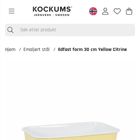
Han
Anta
.
Hjem
Emaljert stål
Ildfast form 30 cm Yellow Citrine
Produktbilder Ildfast form 30 cm Yellow Citrine