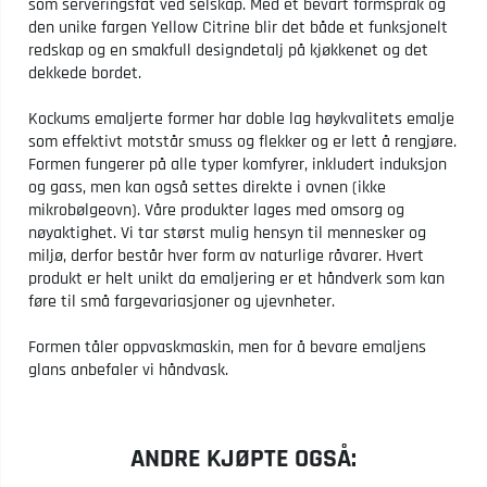
som serveringsfat ved selskap. Med et bevart formspråk og
den unike fargen Yellow Citrine blir det både et funksjonelt
redskap og en smakfull designdetalj på kjøkkenet og det
dekkede bordet.
Kockums emaljerte former har doble lag høykvalitets emalje
som effektivt motstår smuss og flekker og er lett å rengjøre.
Formen fungerer på alle typer komfyrer, inkludert induksjon
og gass, men kan også settes direkte i ovnen (ikke
mikrobølgeovn). Våre produkter lages med omsorg og
nøyaktighet. Vi tar størst mulig hensyn til mennesker og
miljø, derfor består hver form av naturlige råvarer. Hvert
produkt er helt unikt da emaljering er et håndverk som kan
føre til små fargevariasjoner og ujevnheter.
Formen tåler oppvaskmaskin, men for å bevare emaljens
glans anbefaler vi håndvask.
ANDRE KJØPTE OGSÅ: