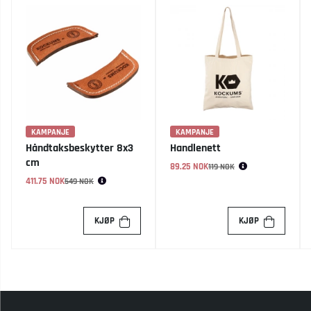
KAMPANJE
KAMPANJE
Håndtaksbeskytter 8x3
Handlenett
cm
89.25 NOK
Vanlig pris:
119 NOK
411.75 NOK
Vanlig pris:
549 NOK
KJØP
KJØP