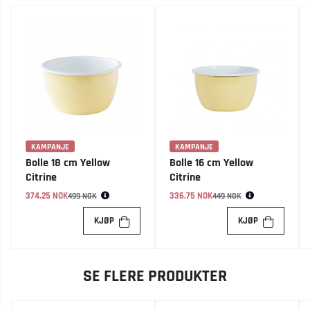
KAMPANJE
KAMPANJE
Bolle 18 cm Yellow
Bolle 16 cm Yellow
Citrine
Citrine
374.25 NOK
Vanlig pris:
336.75 NOK
Vanlig pris:
499 NOK
449 NOK
KJØP
KJØP
SE FLERE PRODUKTER