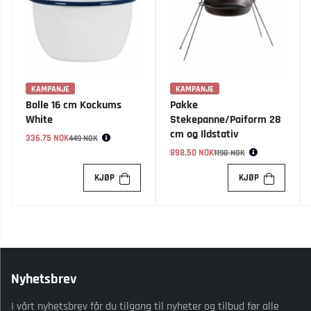
KAMPANJE
KAMPANJE
Bolle 16 cm Kockums
Pakke
White
Stekepanne/Paiform 28
cm og Ildstativ
336.75 NOK
Vanlig pris:
449 NOK
898.50 NOK
Vanlig pris:
1198 NOK
KJØP
KJØP
Nyhetsbrev
I vårt nyhetsbrev får du tilgang til nyheter og tilbud før alle