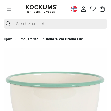
Han
Anta
.
Hjem
Emaljert stål
Bolle 16 cm Cream Lux
Produktbilder Bolle 16 cm Cream Lux