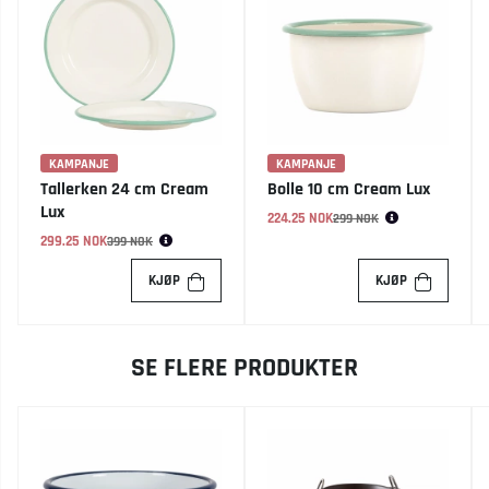
KAMPANJE
KAMPANJE
Tallerken 24 cm Cream
Bolle 10 cm Cream Lux
Lux
224.25 NOK
Vanlig pris:
299 NOK
299.25 NOK
Vanlig pris:
399 NOK
KJØP
KJØP
SE FLERE PRODUKTER