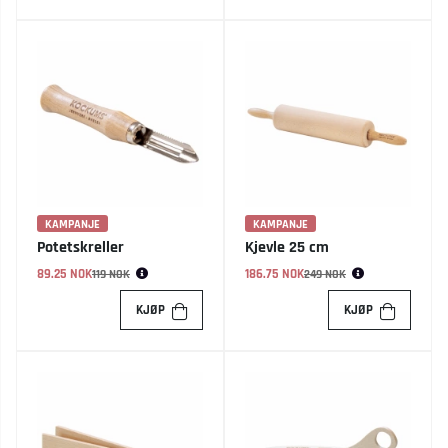
KAMPANJE
KAMPANJE
Potetskreller
Kjevle 25 cm
89.25 NOK
Vanlig pris:
186.75 NOK
Vanlig pris:
119 NOK
249 NOK
KJØP
KJØP