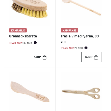
KAMPANJE
KAMPANJE
Grønnsaksbørste
Tresleiv med hjørne, 30
cm
111.75 NOK
Vanlig pris:
149 NOK
59.25 NOK
Vanlig pris:
79 NOK
KJØP
KJØP