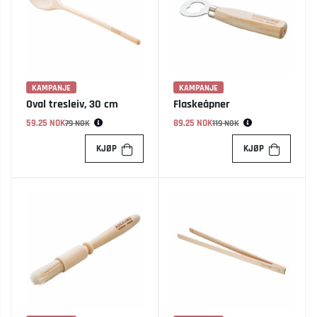
KAMPANJE
KAMPANJE
Oval tresleiv, 30 cm
Flaskeåpner
59.25 NOK
Vanlig pris:
89.25 NOK
Vanlig pris:
79 NOK
119 NOK
KJØP
KJØP