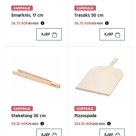
KAMPANJE
KAMPANJE
Smørkniv, 17 cm
Tresaks 30 cm
36.75 NOK
Vanlig pris:
96.75 NOK
Vanlig pris:
49 NOK
129 NOK
KJØP
KJØP
KAMPANJE
KAMPANJE
Steketang 30 cm
Pizzaspade
59.25 NOK
Vanlig pris:
224.25 NOK
Vanlig pris:
79 NOK
299 NOK
KJØP
KJØP