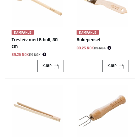
KAMPANJE
KAMPANJE
Tresleiv med 5 hull, 30
Bakepensel
cm
89.25 NOK
Vanlig pris:
119 NOK
89.25 NOK
Vanlig pris:
119 NOK
KJØP
KJØP