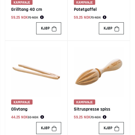
KAMPANJE
KAMPANJE
Grilltang 40 cm
Potetgaffel
59.25 NOK
Vanlig pris:
59.25 NOK
Vanlig pris:
79 NOK
79 NOK
KJØP
KJØP
KAMPANJE
KAMPANJE
Olivtang
Sitruspresse spiss
44.25 NOK
Vanlig pris:
59.25 NOK
Vanlig pris:
59 NOK
79 NOK
KJØP
KJØP