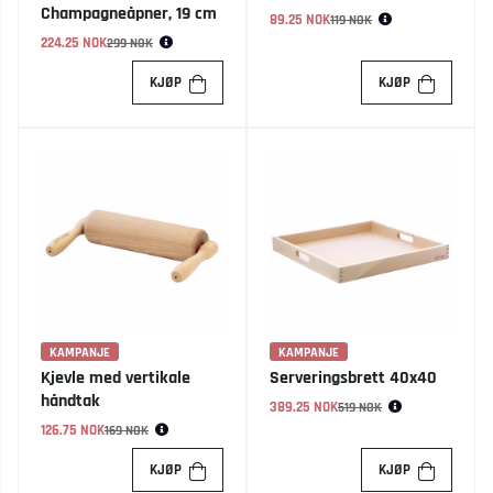
Champagneåpner, 19 cm
89.25 NOK
Vanlig pris:
119 NOK
224.25 NOK
Vanlig pris:
299 NOK
KJØP
KJØP
KAMPANJE
KAMPANJE
Kjevle med vertikale
Serveringsbrett 40x40
håndtak
389.25 NOK
Vanlig pris:
519 NOK
126.75 NOK
Vanlig pris:
169 NOK
KJØP
KJØP