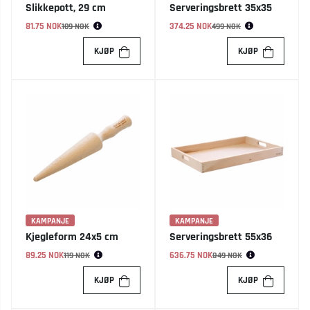
Slikkepott, 29 cm
Serveringsbrett 35x35
81.75 NOK
Vanlig pris:
374.25 NOK
Vanlig pris:
109 NOK
499 NOK
KJØP
KJØP
KAMPANJE
KAMPANJE
Kjegleform 24x5 cm
Serveringsbrett 55x36
89.25 NOK
Vanlig pris:
636.75 NOK
Vanlig pris:
119 NOK
849 NOK
KJØP
KJØP