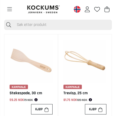
Han
Anta
.
KAMPANJE
KAMPANJE
Stekespade, 30 cm
Trevisp, 25 cm
59.25 NOK
Vanlig pris:
81.75 NOK
Vanlig pris:
79 NOK
109 NOK
KJØP
KJØP