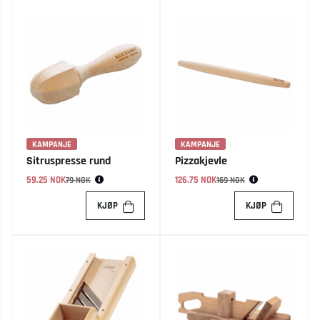
KAMPANJE
KAMPANJE
Sitruspresse rund
Pizzakjevle
59.25 NOK
Vanlig pris:
126.75 NOK
Vanlig pris:
79 NOK
169 NOK
KJØP
KJØP