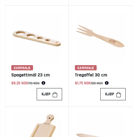
KAMPANJE
KAMPANJE
Spagettimål 23 cm
Tregaffel 30 cm
89.25 NOK
Vanlig pris:
81.75 NOK
Vanlig pris:
119 NOK
109 NOK
KJØP
KJØP