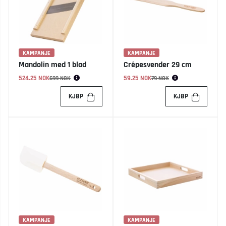
KAMPANJE
KAMPANJE
Mandolin med 1 blad
Crêpesvender 29 cm
524.25 NOK
Vanlig pris:
59.25 NOK
Vanlig pris:
699 NOK
79 NOK
KJØP
KJØP
KAMPANJE
KAMPANJE