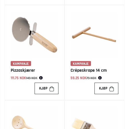
KAMPANJE
KAMPANJE
Pizzaskjærer
Crêpeskrape 14 cm
111.75 NOK
Vanlig pris:
59.25 NOK
Vanlig pris:
149 NOK
79 NOK
KJØP
KJØP