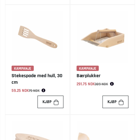
KAMPANJE
KAMPANJE
Stekespade med hull, 30
Bærplukker
cm
291.75 NOK
Vanlig pris:
389 NOK
59.25 NOK
Vanlig pris:
79 NOK
KJØP
KJØP