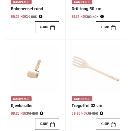
KAMPANJE
KAMPANJE
Bakepensel rund
Grilltang 50 cm
59.25 NOK
Vanlig pris:
81.75 NOK
Vanlig pris:
79 NOK
109 NOK
KJØP
KJØP
KAMPANJE
KAMPANJE
Kjevleruller
Tregaffel 32 cm
89.25 NOK
Vanlig pris:
59.25 NOK
Vanlig pris:
119 NOK
79 NOK
KJØP
KJØP