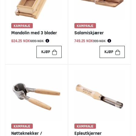
KAMPANJE
KAMPANJE
Mandolin med 3 blader
Salamiskjærer
824.25 NOK
Vanlig pris:
749.25 NOK
Vanlig pris:
1099 NOK
999 NOK
KJØP
KJØP
KAMPANJE
KAMPANJE
Nøtteknekker /
Epleutkjerner