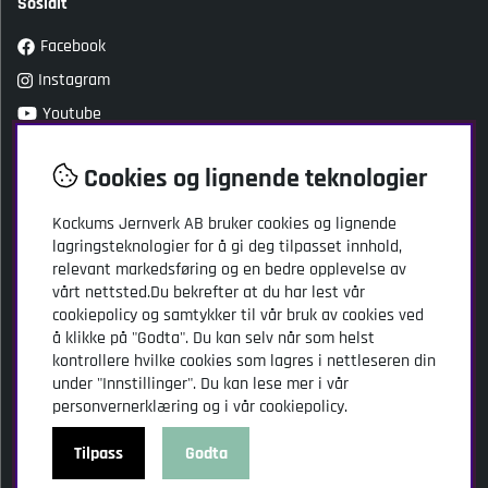
Sosialt
Facebook
Instagram
Youtube
TikTok
Cookies og lignende teknologier
Kundeservice
Kockums Jernverk AB bruker cookies og lignende
lagringsteknologier for å gi deg tilpasset innhold,
Kockums Jernverk AB
relevant markedsføring og en bedre opplevelse av
Adresse: Stansgatan 2
vårt nettsted.Du bekrefter at du har lest vår
SE-334 32 Anderstorp
cookiepolicy og samtykker til vår bruk av cookies ved
Sverige
å klikke på "Godta". Du kan selv når som helst
kontrollere hvilke cookies som lagres i nettleseren din
info@kockumsjernverk.se
under "Innstillinger". Du kan lese mer i vår
Tlf: +46 20-10 31 41
personvernerklæring og i vår cookiepolicy.
Tilpass
Godta
© Kockums Jernverk AB. Vi bruker cookies -
les mer her
.