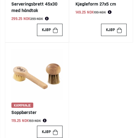
Serveringsbrett 45x30
Kjegleform 27x5 cm
med håndtak
149.25 NOK
Vanlig pris:
199 NOK
299.25 NOK
Vanlig pris:
399 NOK
KJØP
KJØP
KAMPANJE
Soppbørster
119.25 NOK
Vanlig pris:
159 NOK
KJØP