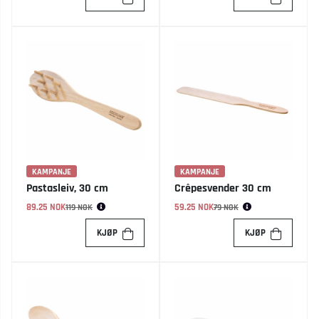
KAMPANJE
KAMPANJE
Pastasleiv, 30 cm
Crêpesvender 30 cm
89.25 NOK
Vanlig pris:
59.25 NOK
Vanlig pris:
119 NOK
79 NOK
KJØP
KJØP